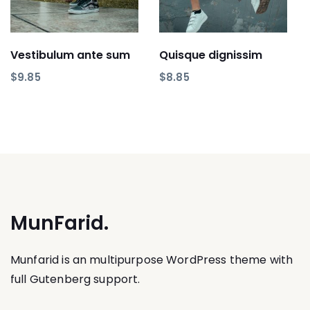
Add to basket
Add to basket
Vestibulum ante sum
Quisque dignissim
$
9.85
$
8.85
MunFarid.
Munfarid is an multipurpose WordPress theme with
full Gutenberg support.